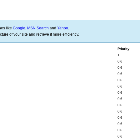
nes like
Google
,
MSN Search
and
Yahoo
.
ure of your site and retrieve it more efficiently.
Priority
1
0.6
0.6
0.6
0.6
0.6
0.6
0.6
0.6
0.6
0.6
0.6
0.6
0.6