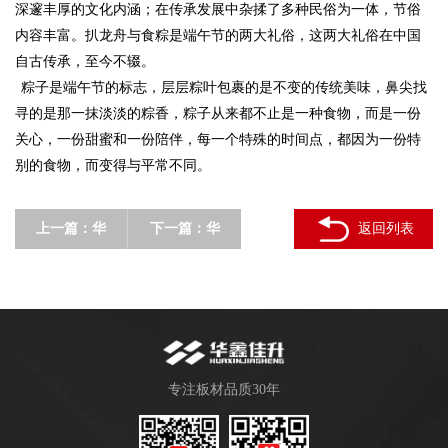
深邃丰厚的文化内涵；在传承发展中杂揉了多种民俗为一体，节俗
内容丰富。扒龙舟与食粽是端午节的两大礼俗，这两大礼俗在中国
自古传承，至今不辍。
粽子是端午节的标志，层层粽叶包裹的是不变的传统美味，鼻尖找
寻的是那一抹淡淡的粽香，粽子从来都不止是一种食物，而是一份
关心，一份甜蜜和一份陪伴，每一个特殊的时间点，都因为一份特
别的食物，而变得与平常不同。
上一篇：
华
下一篇：
华
返回列表
鑫佳升木业
鑫佳升木业
| 儿童节，
| 父亲节，
请给自己打
致我永远的
个Call
超级英雄
专注板材品质30年