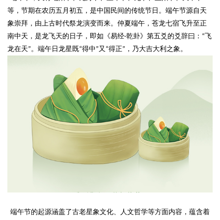
等，节期在农历五月初五，是中国民间的传统节日。端午节源自天
象崇拜，由上古时代祭龙演变而来。仲夏端午，苍龙七宿飞升至正
南中天，是龙飞天的日子，即如《易经
乾卦》第五爻的爻辞曰：
飞
·
“
龙在天
。端午日龙星既
得中
又
得正
，乃大吉大利之象。
”
“
”
“
”
端午节的起源涵盖了古老星象文化、人文哲学等方面内容，蕴含着